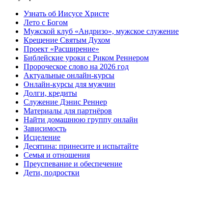
Узнать об Иисусе Христе
Лето с Богом
Мужской клуб «Андризо», мужское служение
Крещение Святым Духом
Проект «Расширение»
Библейские уроки с Риком Реннером
Пророческое слово на 2026 год
Актуальные онлайн-курсы
Онлайн-курсы для мужчин
Долги, кредиты
Служение Дэнис Реннер
Материалы для партнёров
Найти домашнюю группу онлайн
Зависимость
Исцеление
Десятина: принесите и испытайте
Семья и отношения
Преуспевание и обеспечение
Дети, подростки