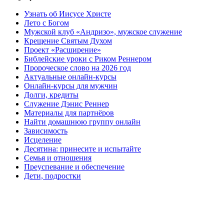
Узнать об Иисусе Христе
Лето с Богом
Мужской клуб «Андризо», мужское служение
Крещение Святым Духом
Проект «Расширение»
Библейские уроки с Риком Реннером
Пророческое слово на 2026 год
Актуальные онлайн-курсы
Онлайн-курсы для мужчин
Долги, кредиты
Служение Дэнис Реннер
Материалы для партнёров
Найти домашнюю группу онлайн
Зависимость
Исцеление
Десятина: принесите и испытайте
Семья и отношения
Преуспевание и обеспечение
Дети, подростки