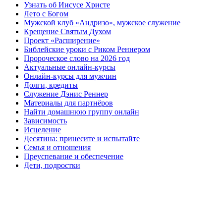
Узнать об Иисусе Христе
Лето с Богом
Мужской клуб «Андризо», мужское служение
Крещение Святым Духом
Проект «Расширение»
Библейские уроки с Риком Реннером
Пророческое слово на 2026 год
Актуальные онлайн-курсы
Онлайн-курсы для мужчин
Долги, кредиты
Служение Дэнис Реннер
Материалы для партнёров
Найти домашнюю группу онлайн
Зависимость
Исцеление
Десятина: принесите и испытайте
Семья и отношения
Преуспевание и обеспечение
Дети, подростки