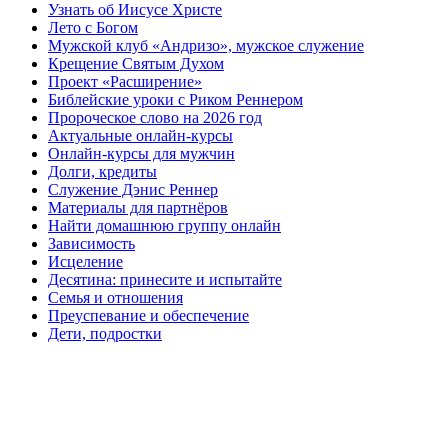
Узнать об Иисусе Христе
Лето с Богом
Мужской клуб «Андризо», мужское служение
Крещение Святым Духом
Проект «Расширение»
Библейские уроки с Риком Реннером
Пророческое слово на 2026 год
Актуальные онлайн-курсы
Онлайн-курсы для мужчин
Долги, кредиты
Служение Дэнис Реннер
Материалы для партнёров
Найти домашнюю группу онлайн
Зависимость
Исцеление
Десятина: принесите и испытайте
Семья и отношения
Преуспевание и обеспечение
Дети, подростки