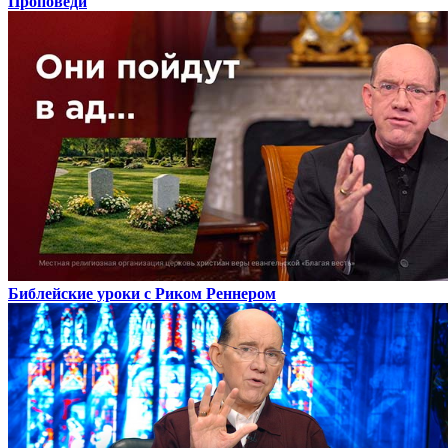
Проповеди
Библейские уроки с Риком Реннером