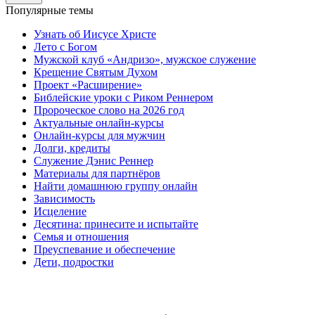
Популярные темы
Узнать об Иисусе Христе
Лето с Богом
Мужской клуб «Андризо», мужское служение
Крещение Святым Духом
Проект «Расширение»
Библейские уроки с Риком Реннером
Пророческое слово на 2026 год
Актуальные онлайн-курсы
Онлайн-курсы для мужчин
Долги, кредиты
Служение Дэнис Реннер
Материалы для партнёров
Найти домашнюю группу онлайн
Зависимость
Исцеление
Десятина: принесите и испытайте
Семья и отношения
Преуспевание и обеспечение
Дети, подростки