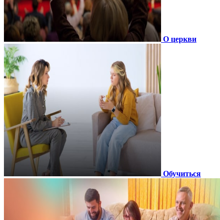
О церкви
Обучиться