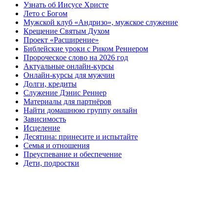
Узнать об Иисусе Христе
Лето с Богом
Мужской клуб «Андризо», мужское служение
Крещение Святым Духом
Проект «Расширение»
Библейские уроки с Риком Реннером
Пророческое слово на 2026 год
Актуальные онлайн-курсы
Онлайн-курсы для мужчин
Долги, кредиты
Служение Дэнис Реннер
Материалы для партнёров
Найти домашнюю группу онлайн
Зависимость
Исцеление
Десятина: принесите и испытайте
Семья и отношения
Преуспевание и обеспечение
Дети, подростки