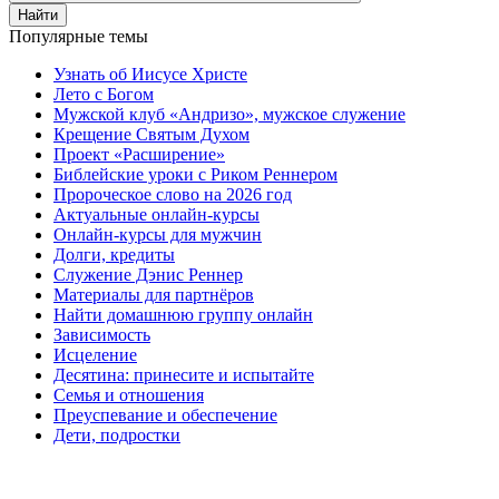
Найти
Популярные темы
Узнать об Иисусе Христе
Лето с Богом
Мужской клуб «Андризо», мужское служение
Крещение Святым Духом
Проект «Расширение»
Библейские уроки с Риком Реннером
Пророческое слово на 2026 год
Актуальные онлайн-курсы
Онлайн-курсы для мужчин
Долги, кредиты
Служение Дэнис Реннер
Материалы для партнёров
Найти домашнюю группу онлайн
Зависимость
Исцеление
Десятина: принесите и испытайте
Семья и отношения
Преуспевание и обеспечение
Дети, подростки