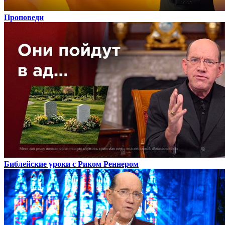
Проповеди
Библейские уроки с Риком Реннером