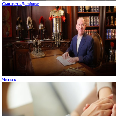
Смотреть
До эфира
:
Читать