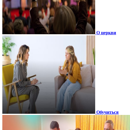
О церкви
Обучиться