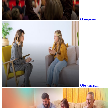
О церкви
Обучиться