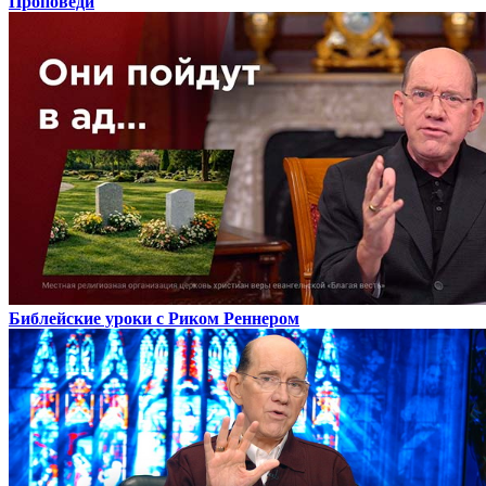
Проповеди
Библейские уроки с Риком Реннером