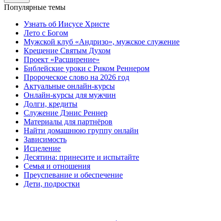
Популярные темы
Узнать об Иисусе Христе
Лето с Богом
Мужской клуб «Андризо», мужское служение
Крещение Святым Духом
Проект «Расширение»
Библейские уроки с Риком Реннером
Пророческое слово на 2026 год
Актуальные онлайн-курсы
Онлайн-курсы для мужчин
Долги, кредиты
Служение Дэнис Реннер
Материалы для партнёров
Найти домашнюю группу онлайн
Зависимость
Исцеление
Десятина: принесите и испытайте
Семья и отношения
Преуспевание и обеспечение
Дети, подростки