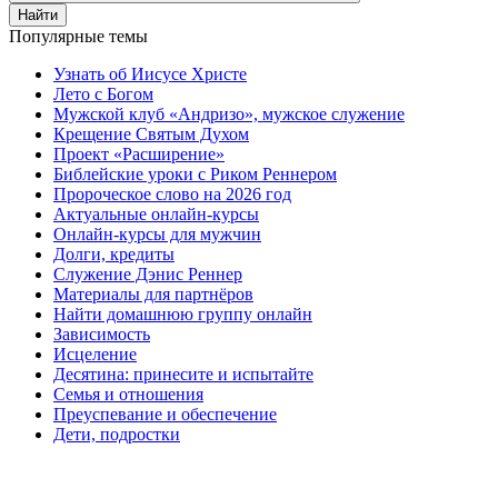
Найти
Популярные темы
Узнать об Иисусе Христе
Лето с Богом
Мужской клуб «Андризо», мужское служение
Крещение Святым Духом
Проект «Расширение»
Библейские уроки с Риком Реннером
Пророческое слово на 2026 год
Актуальные онлайн-курсы
Онлайн-курсы для мужчин
Долги, кредиты
Служение Дэнис Реннер
Материалы для партнёров
Найти домашнюю группу онлайн
Зависимость
Исцеление
Десятина: принесите и испытайте
Семья и отношения
Преуспевание и обеспечение
Дети, подростки