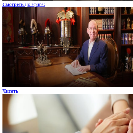
Смотреть
До эфира
:
Читать