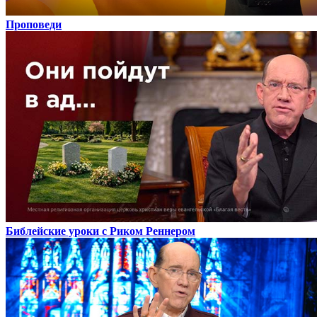
Проповеди
Библейские уроки с Риком Реннером