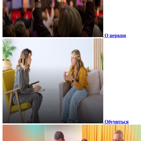
О церкви
Обучиться