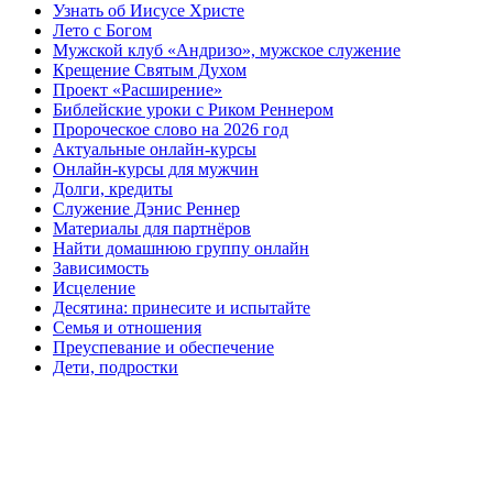
Узнать об Иисусе Христе
Лето с Богом
Мужской клуб «Андризо», мужское служение
Крещение Святым Духом
Проект «Расширение»
Библейские уроки с Риком Реннером
Пророческое слово на 2026 год
Актуальные онлайн-курсы
Онлайн-курсы для мужчин
Долги, кредиты
Служение Дэнис Реннер
Материалы для партнёров
Найти домашнюю группу онлайн
Зависимость
Исцеление
Десятина: принесите и испытайте
Семья и отношения
Преуспевание и обеспечение
Дети, подростки