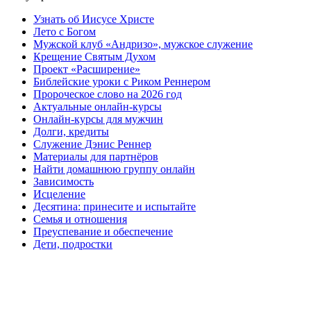
Узнать об Иисусе Христе
Лето с Богом
Мужской клуб «Андризо», мужское служение
Крещение Святым Духом
Проект «Расширение»
Библейские уроки с Риком Реннером
Пророческое слово на 2026 год
Актуальные онлайн-курсы
Онлайн-курсы для мужчин
Долги, кредиты
Служение Дэнис Реннер
Материалы для партнёров
Найти домашнюю группу онлайн
Зависимость
Исцеление
Десятина: принесите и испытайте
Семья и отношения
Преуспевание и обеспечение
Дети, подростки