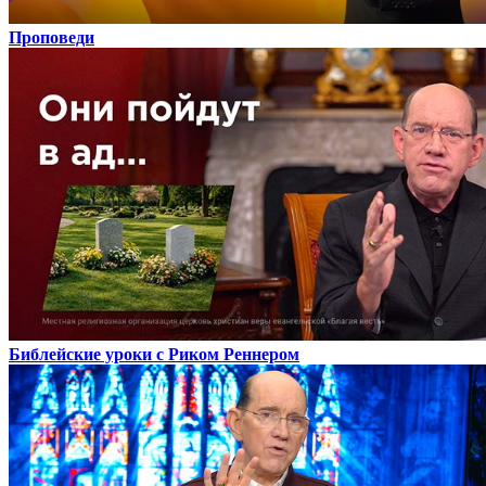
Проповеди
Библейские уроки с Риком Реннером