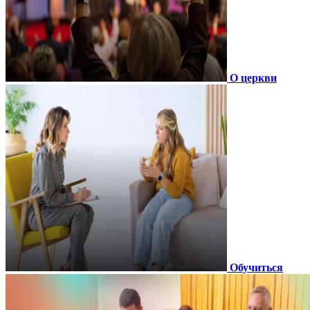
О церкви
Обучиться