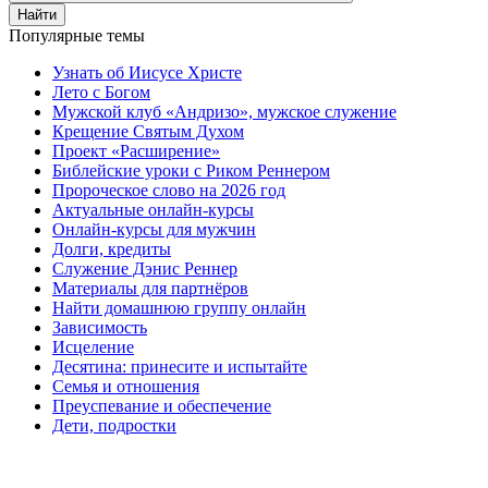
Найти
Популярные темы
Узнать об Иисусе Христе
Лето с Богом
Мужской клуб «Андризо», мужское служение
Крещение Святым Духом
Проект «Расширение»
Библейские уроки с Риком Реннером
Пророческое слово на 2026 год
Актуальные онлайн-курсы
Онлайн-курсы для мужчин
Долги, кредиты
Служение Дэнис Реннер
Материалы для партнёров
Найти домашнюю группу онлайн
Зависимость
Исцеление
Десятина: принесите и испытайте
Семья и отношения
Преуспевание и обеспечение
Дети, подростки