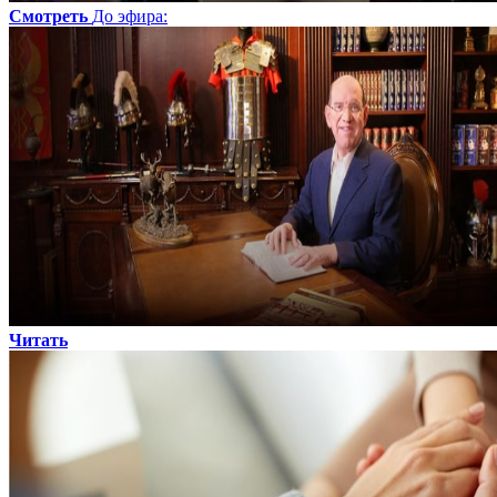
Смотреть
До эфира
:
Читать