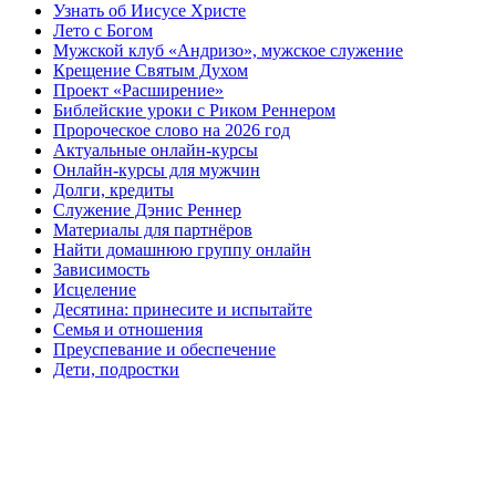
Узнать об Иисусе Христе
Лето с Богом
Мужской клуб «Андризо», мужское служение
Крещение Святым Духом
Проект «Расширение»
Библейские уроки с Риком Реннером
Пророческое слово на 2026 год
Актуальные онлайн-курсы
Онлайн-курсы для мужчин
Долги, кредиты
Служение Дэнис Реннер
Материалы для партнёров
Найти домашнюю группу онлайн
Зависимость
Исцеление
Десятина: принесите и испытайте
Семья и отношения
Преуспевание и обеспечение
Дети, подростки