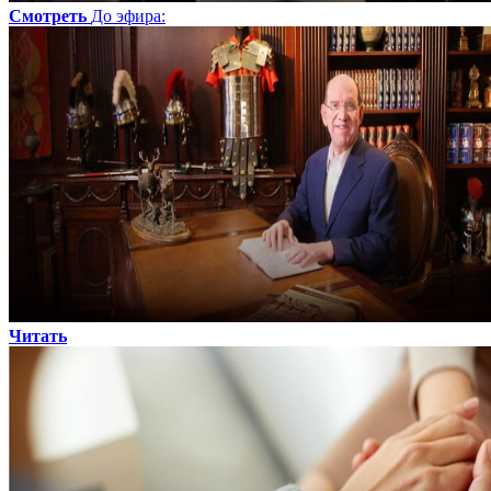
Смотреть
До эфира
:
Читать