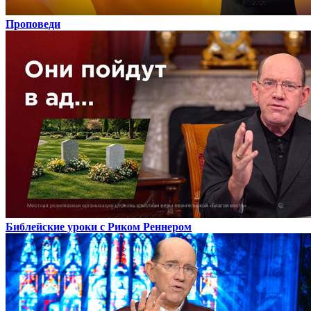
Проповеди
Библейские уроки с Риком Реннером