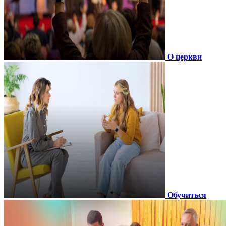
О церкви
Обучиться