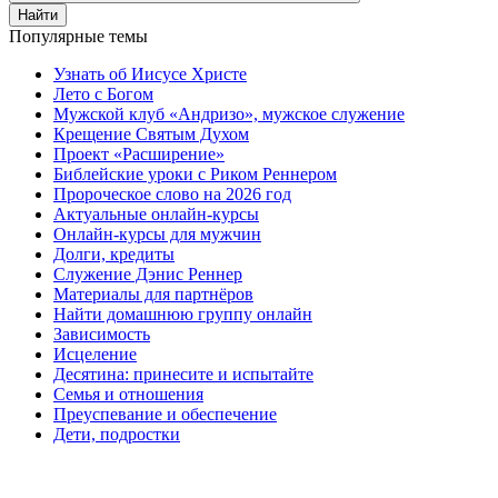
Найти
Популярные темы
Узнать об Иисусе Христе
Лето с Богом
Мужской клуб «Андризо», мужское служение
Крещение Святым Духом
Проект «Расширение»
Библейские уроки с Риком Реннером
Пророческое слово на 2026 год
Актуальные онлайн-курсы
Онлайн-курсы для мужчин
Долги, кредиты
Служение Дэнис Реннер
Материалы для партнёров
Найти домашнюю группу онлайн
Зависимость
Исцеление
Десятина: принесите и испытайте
Семья и отношения
Преуспевание и обеспечение
Дети, подростки