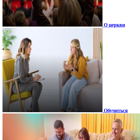
О церкви
Обучиться