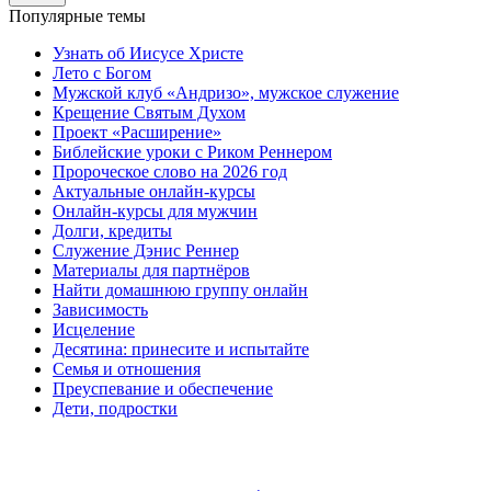
Популярные темы
Узнать об Иисусе Христе
Лето с Богом
Мужской клуб «Андризо», мужское служение
Крещение Святым Духом
Проект «Расширение»
Библейские уроки с Риком Реннером
Пророческое слово на 2026 год
Актуальные онлайн-курсы
Онлайн-курсы для мужчин
Долги, кредиты
Служение Дэнис Реннер
Материалы для партнёров
Найти домашнюю группу онлайн
Зависимость
Исцеление
Десятина: принесите и испытайте
Семья и отношения
Преуспевание и обеспечение
Дети, подростки