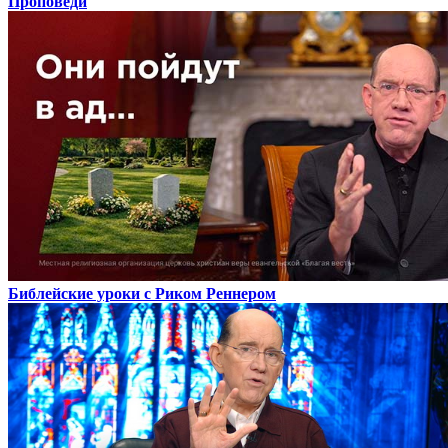
Проповеди
Библейские уроки с Риком Реннером