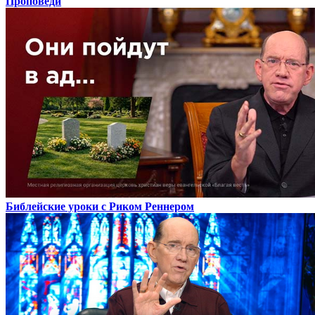
Проповеди
Библейские уроки с Риком Реннером