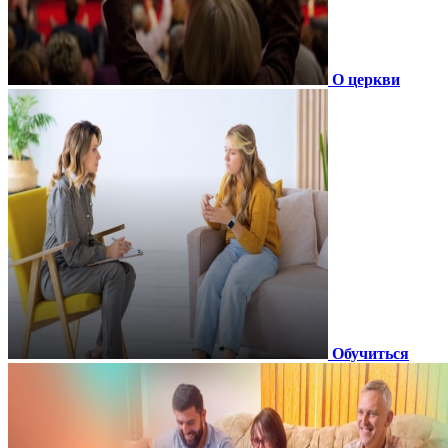
О церкви
Обучиться