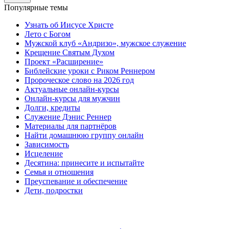
Популярные темы
Узнать об Иисусе Христе
Лето с Богом
Мужской клуб «Андризо», мужское служение
Крещение Святым Духом
Проект «Расширение»
Библейские уроки с Риком Реннером
Пророческое слово на 2026 год
Актуальные онлайн-курсы
Онлайн-курсы для мужчин
Долги, кредиты
Служение Дэнис Реннер
Материалы для партнёров
Найти домашнюю группу онлайн
Зависимость
Исцеление
Десятина: принесите и испытайте
Семья и отношения
Преуспевание и обеспечение
Дети, подростки