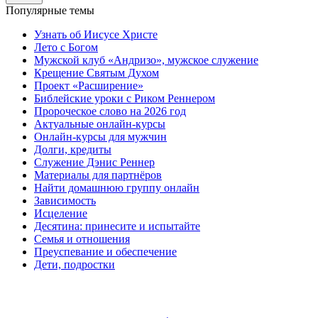
Популярные темы
Узнать об Иисусе Христе
Лето с Богом
Мужской клуб «Андризо», мужское служение
Крещение Святым Духом
Проект «Расширение»
Библейские уроки с Риком Реннером
Пророческое слово на 2026 год
Актуальные онлайн-курсы
Онлайн-курсы для мужчин
Долги, кредиты
Служение Дэнис Реннер
Материалы для партнёров
Найти домашнюю группу онлайн
Зависимость
Исцеление
Десятина: принесите и испытайте
Семья и отношения
Преуспевание и обеспечение
Дети, подростки