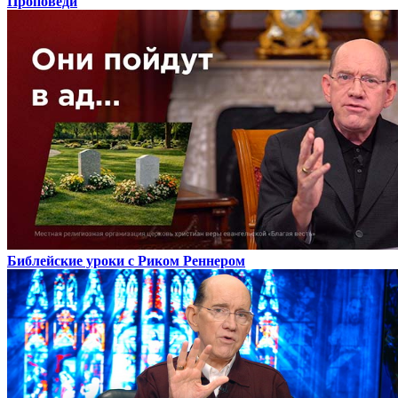
Проповеди
Библейские уроки с Риком Реннером