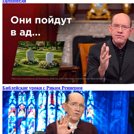
Проповеди
Библейские уроки с Риком Реннером