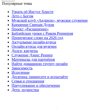
Популярные темы
Узнать об Иисусе Христе
Лето с Богом
Мужской клуб «Андризо», мужское служение
Крещение Святым Духом
Проект «Расширение»
Библейские уроки с Риком Реннером
Пророческое слово на 2026 год
Актуальные онлайн-курсы
Онлайн-курсы для мужчин
Долги, кредиты
Служение Дэнис Реннер
Материалы для партнёров
Найти домашнюю группу онлайн
Зависимость
Исцеление
Десятина: принесите и испытайте
Семья и отношения
Преуспевание и обеспечение
Дети, подростки