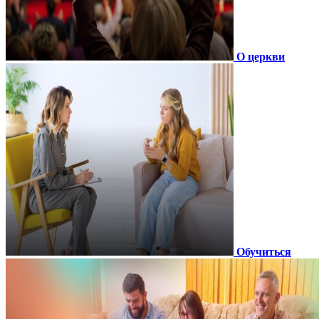
О церкви
Обучиться