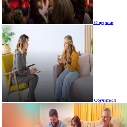
О церкви
Обучиться