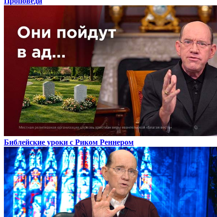
Проповеди
Библейские уроки с Риком Реннером