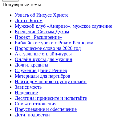
Популярные темы
Узнать об Иисусе Христе
Лето с Богом
Мужской клуб «Андризо», мужское служение
Крещение Святым Духом
Проект «Расширение»
Библейские уроки с Риком Реннером
Пророческое слово на 2026 год
Актуальные онлайн-курсы
Онлайн-курсы для мужчин
Долги, кредиты
Служение Дэнис Реннер
Материалы для партнёров
Найти домашнюю группу онлайн
Зависимость
Исцеление
Десятина: принесите и испытайте
Семья и отношения
Преуспевание и обеспечение
Дети, подростки