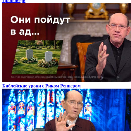
Проповеди
Библейские уроки с Риком Реннером