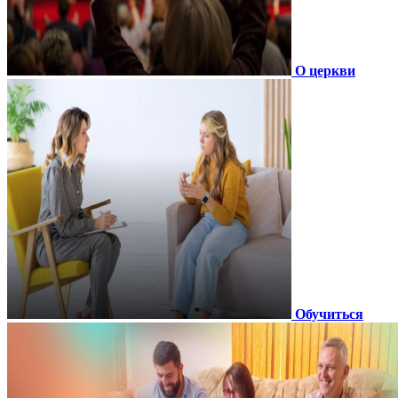
О церкви
Обучиться