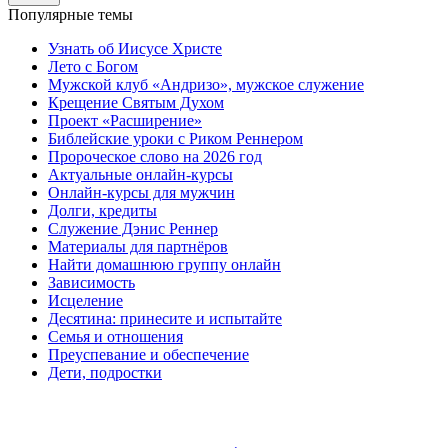
Популярные темы
Узнать об Иисусе Христе
Лето с Богом
Мужской клуб «Андризо», мужское служение
Крещение Святым Духом
Проект «Расширение»
Библейские уроки с Риком Реннером
Пророческое слово на 2026 год
Актуальные онлайн-курсы
Онлайн-курсы для мужчин
Долги, кредиты
Служение Дэнис Реннер
Материалы для партнёров
Найти домашнюю группу онлайн
Зависимость
Исцеление
Десятина: принесите и испытайте
Семья и отношения
Преуспевание и обеспечение
Дети, подростки