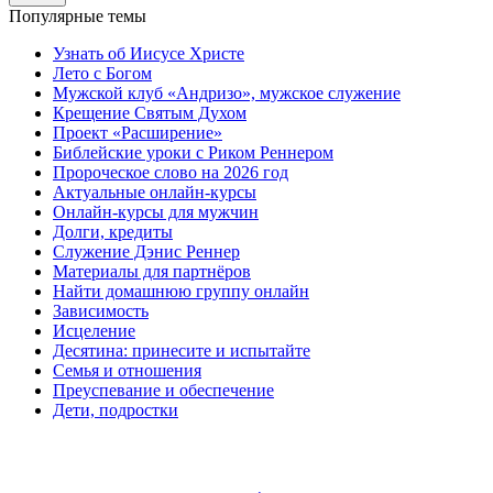
Популярные темы
Узнать об Иисусе Христе
Лето с Богом
Мужской клуб «Андризо», мужское служение
Крещение Святым Духом
Проект «Расширение»
Библейские уроки с Риком Реннером
Пророческое слово на 2026 год
Актуальные онлайн-курсы
Онлайн-курсы для мужчин
Долги, кредиты
Служение Дэнис Реннер
Материалы для партнёров
Найти домашнюю группу онлайн
Зависимость
Исцеление
Десятина: принесите и испытайте
Семья и отношения
Преуспевание и обеспечение
Дети, подростки