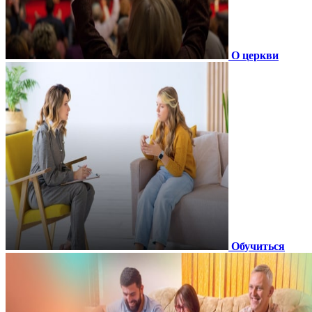
О церкви
Обучиться