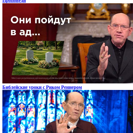
Проповеди
Библейские уроки с Риком Реннером