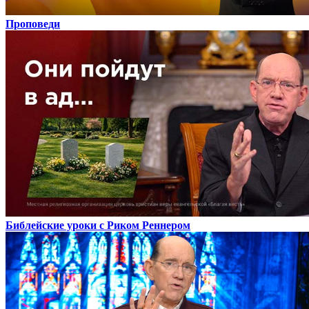
Проповеди
Библейские уроки с Риком Реннером