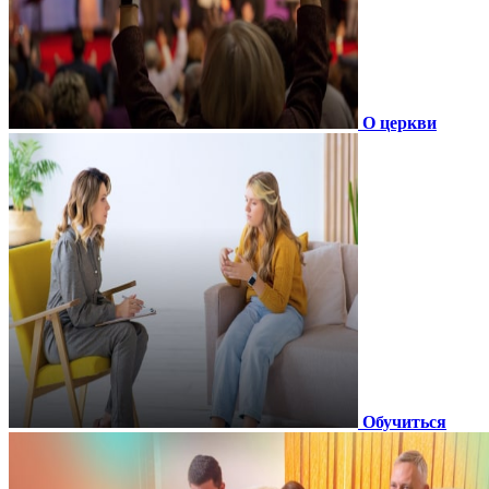
О церкви
Обучиться