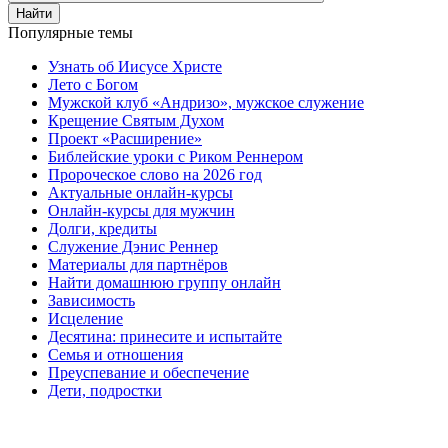
Найти
Популярные темы
Узнать об Иисусе Христе
Лето с Богом
Мужской клуб «Андризо», мужское служение
Крещение Святым Духом
Проект «Расширение»
Библейские уроки с Риком Реннером
Пророческое слово на 2026 год
Актуальные онлайн-курсы
Онлайн-курсы для мужчин
Долги, кредиты
Служение Дэнис Реннер
Материалы для партнёров
Найти домашнюю группу онлайн
Зависимость
Исцеление
Десятина: принесите и испытайте
Семья и отношения
Преуспевание и обеспечение
Дети, подростки