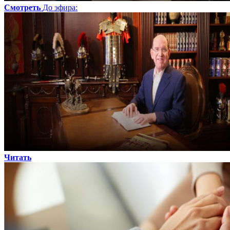
Смотреть
До эфира
:
Читать