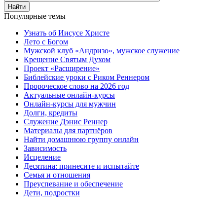
Найти
Популярные темы
Узнать об Иисусе Христе
Лето с Богом
Мужской клуб «Андризо», мужское служение
Крещение Святым Духом
Проект «Расширение»
Библейские уроки с Риком Реннером
Пророческое слово на 2026 год
Актуальные онлайн-курсы
Онлайн-курсы для мужчин
Долги, кредиты
Служение Дэнис Реннер
Материалы для партнёров
Найти домашнюю группу онлайн
Зависимость
Исцеление
Десятина: принесите и испытайте
Семья и отношения
Преуспевание и обеспечение
Дети, подростки