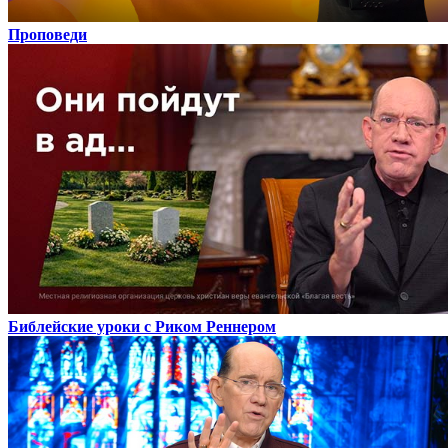
Проповеди
Библейские уроки с Риком Реннером