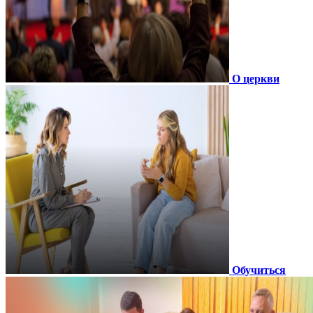
О церкви
Обучиться