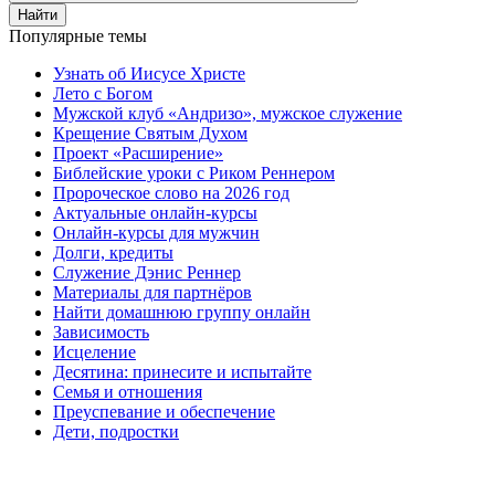
Найти
Популярные темы
Узнать об Иисусе Христе
Лето с Богом
Мужской клуб «Андризо», мужское служение
Крещение Святым Духом
Проект «Расширение»
Библейские уроки с Риком Реннером
Пророческое слово на 2026 год
Актуальные онлайн-курсы
Онлайн-курсы для мужчин
Долги, кредиты
Служение Дэнис Реннер
Материалы для партнёров
Найти домашнюю группу онлайн
Зависимость
Исцеление
Десятина: принесите и испытайте
Семья и отношения
Преуспевание и обеспечение
Дети, подростки