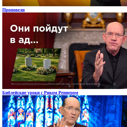
Проповеди
Библейские уроки с Риком Реннером