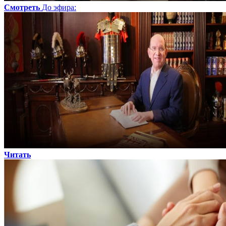
Смотреть
До эфира
:
Читать