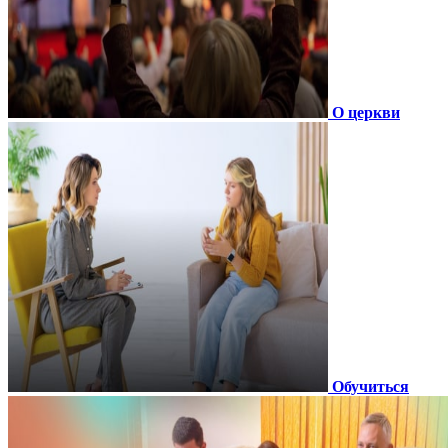
О церкви
Обучиться