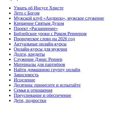
Узнать об Иисусе Христе
Лето с Богом
Мужской клуб «Андризо», мужское служение
Крещение Святым Духом
Проект «Расширение»
Библейские уроки с Риком Реннером
Пророческое слово на 2026 год
Актуальные онлайн-курсы
Онлайн-курсы для мужчин
Долги, кредиты
Служение Дэнис Реннер
Материалы для партнёров
Найти домашнюю группу онлайн
Зависимость
Исцеление
Десятина: принесите и испытайте
Семья и отношения
Преуспевание и обеспечение
Дети, подростки