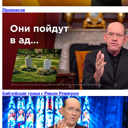
Проповеди
Библейские уроки с Риком Реннером