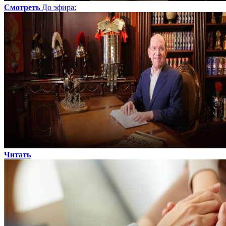
Смотреть
До эфира
:
Читать