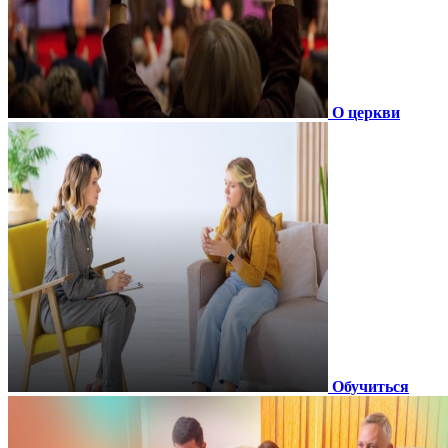
О церкви
Обучиться