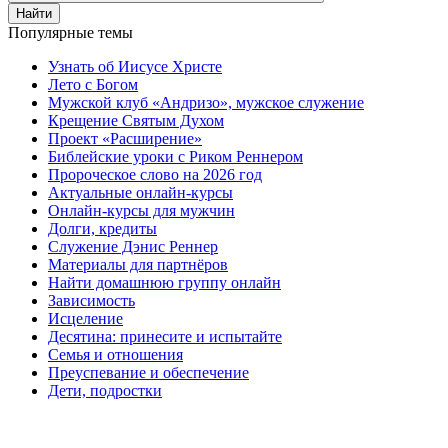
Найти
Популярные темы
Узнать об Иисусе Христе
Лето с Богом
Мужской клуб «Андризо», мужское служение
Крещение Святым Духом
Проект «Расширение»
Библейские уроки с Риком Реннером
Пророческое слово на 2026 год
Актуальные онлайн-курсы
Онлайн-курсы для мужчин
Долги, кредиты
Служение Дэнис Реннер
Материалы для партнёров
Найти домашнюю группу онлайн
Зависимость
Исцеление
Десятина: принесите и испытайте
Семья и отношения
Преуспевание и обеспечение
Дети, подростки