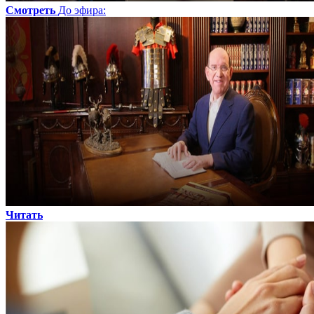
Смотреть
До эфира
:
Читать