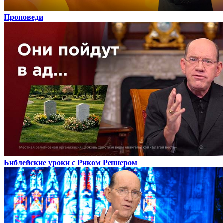
Проповеди
Библейские уроки с Риком Реннером