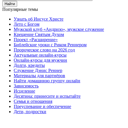
Найти
Популярные темы
Узнать об Иисусе Христе
Лето с Богом
Мужской клуб «Андризо», мужское служение
Крещение Святым Духом
Проект «Расширение»
Библейские уроки с Риком Реннером
Пророческое слово на 2026 год
Актуальные онлайн-курсы
Онлайн-курсы для мужчин
Долги, кредиты
Служение Дэнис Реннер
Материалы для партнёров
Найти домашнюю группу онлайн
Зависимость
Исцеление
Десятина: принесите и испытайте
Семья и отношения
Преуспевание и обеспечение
Дети, подростки