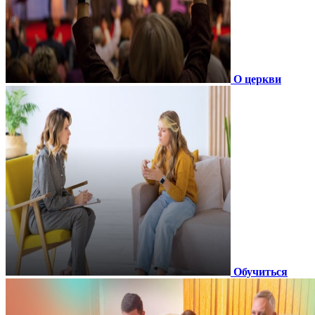
О церкви
Обучиться