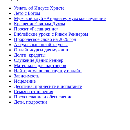
Узнать об Иисусе Христе
Лето с Богом
Мужской клуб «Андризо», мужское служение
Крещение Святым Духом
Проект «Расширение»
Библейские уроки с Риком Реннером
Пророческое слово на 2026 год
Актуальные онлайн-курсы
Онлайн-курсы для мужчин
Долги, кредиты
Служение Дэнис Реннер
Материалы для партнёров
Найти домашнюю группу онлайн
Зависимость
Исцеление
Десятина: принесите и испытайте
Семья и отношения
Преуспевание и обеспечение
Дети, подростки