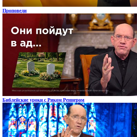
Проповеди
Библейские уроки с Риком Реннером