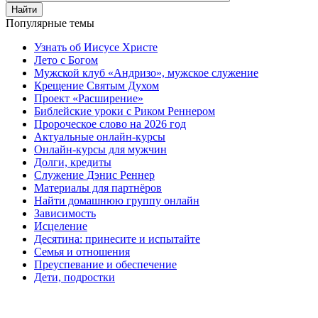
Найти
Популярные темы
Узнать об Иисусе Христе
Лето с Богом
Мужской клуб «Андризо», мужское служение
Крещение Святым Духом
Проект «Расширение»
Библейские уроки с Риком Реннером
Пророческое слово на 2026 год
Актуальные онлайн-курсы
Онлайн-курсы для мужчин
Долги, кредиты
Служение Дэнис Реннер
Материалы для партнёров
Найти домашнюю группу онлайн
Зависимость
Исцеление
Десятина: принесите и испытайте
Семья и отношения
Преуспевание и обеспечение
Дети, подростки