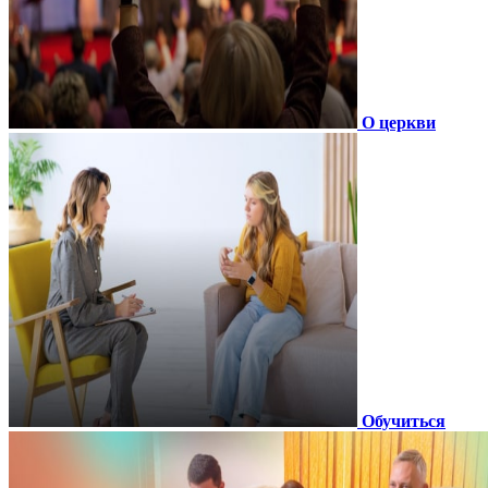
О церкви
Обучиться