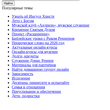
Найти
Популярные темы
Узнать об Иисусе Христе
Лето с Богом
Мужской клуб «Андризо», мужское служение
Крещение Святым Духом
Проект «Расширение»
Библейские уроки с Риком Реннером
Пророческое слово на 2026 год
Актуальные онлайн-курсы
Онлайн-курсы для мужчин
Долги, кредиты
Служение Дэнис Реннер
Материалы для партнёров
Найти домашнюю группу онлайн
Зависимость
Исцеление
Десятина: принесите и испытайте
Семья и отношения
Преуспевание и обеспечение
Дети, подростки