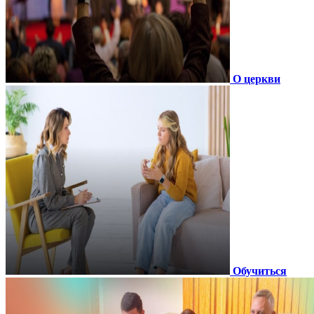
О церкви
Обучиться