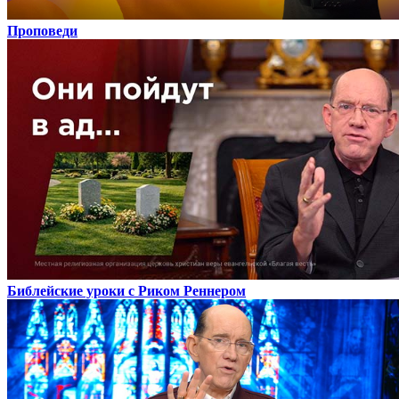
Проповеди
Библейские уроки с Риком Реннером