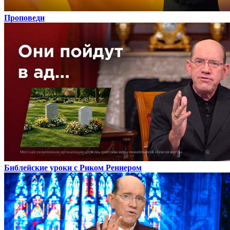
Проповеди
Библейские уроки с Риком Реннером