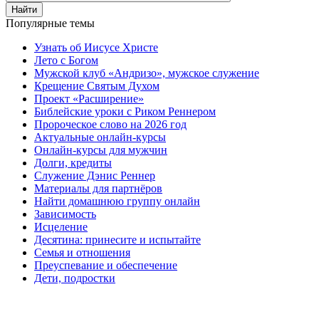
Найти
Популярные темы
Узнать об Иисусе Христе
Лето с Богом
Мужской клуб «Андризо», мужское служение
Крещение Святым Духом
Проект «Расширение»
Библейские уроки с Риком Реннером
Пророческое слово на 2026 год
Актуальные онлайн-курсы
Онлайн-курсы для мужчин
Долги, кредиты
Служение Дэнис Реннер
Материалы для партнёров
Найти домашнюю группу онлайн
Зависимость
Исцеление
Десятина: принесите и испытайте
Семья и отношения
Преуспевание и обеспечение
Дети, подростки