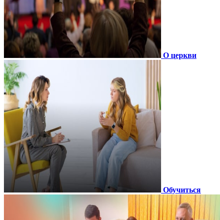
О церкви
Обучиться