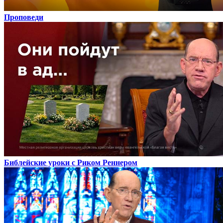
Проповеди
Библейские уроки с Риком Реннером