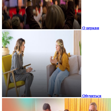
О церкви
Обучиться