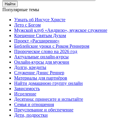
Найти
Популярные темы
Узнать об Иисусе Христе
Лето с Богом
Мужской клуб «Андризо», мужское служение
Крещение Святым Духом
Проект «Расширение»
Библейские уроки с Риком Реннером
Пророческое слово на 2026 год
Актуальные онлайн-курсы
Онлайн-курсы для мужчин
Долги, кредиты
Служение Дэнис Реннер
Материалы для партнёров
Найти домашнюю группу онлайн
Зависимость
Исцеление
Десятина: принесите и испытайте
Семья и отношения
Преуспевание и обеспечение
Дети, подростки