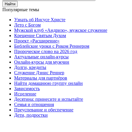
Найти
Популярные темы
Узнать об Иисусе Христе
Лето с Богом
Мужской клуб «Андризо», мужское служение
Крещение Святым Духом
Проект «Расширение»
Библейские уроки с Риком Реннером
Пророческое слово на 2026 год
Актуальные онлайн-курсы
Онлайн-курсы для мужчин
Долги, кредиты
Служение Дэнис Реннер
Материалы для партнёров
Найти домашнюю группу онлайн
Зависимость
Исцеление
Десятина: принесите и испытайте
Семья и отношения
Преуспевание и обеспечение
Дети, подростки