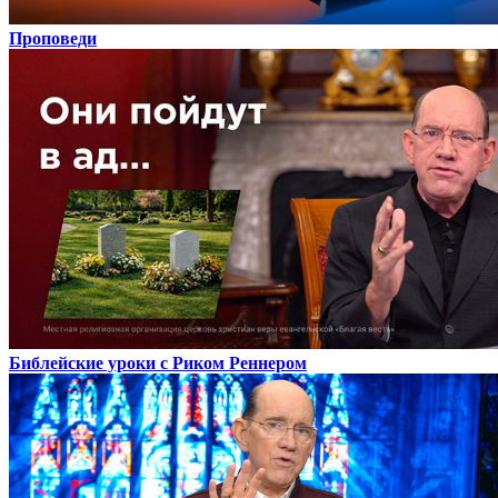
Проповеди
Библейские уроки с Риком Реннером