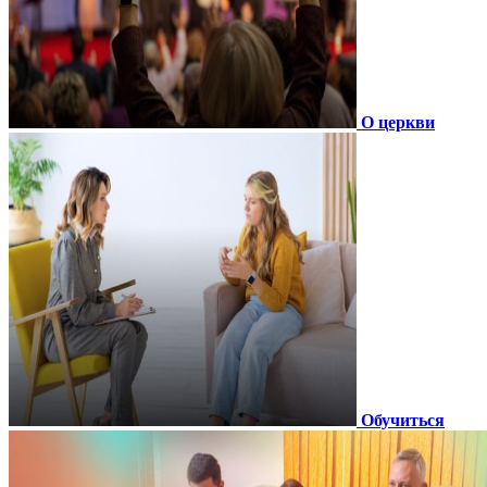
О церкви
Обучиться