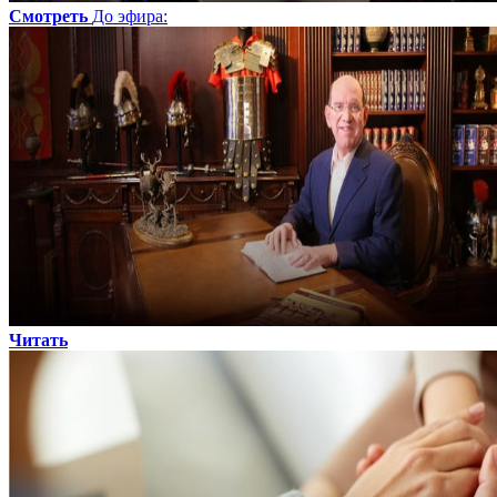
Смотреть
До эфира
:
Читать