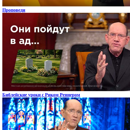
Проповеди
Библейские уроки с Риком Реннером