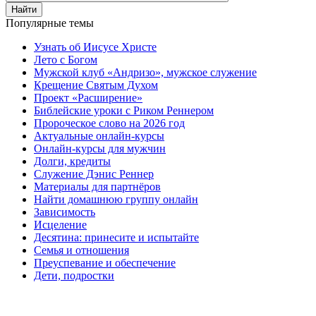
Найти
Популярные темы
Узнать об Иисусе Христе
Лето с Богом
Мужской клуб «Андризо», мужское служение
Крещение Святым Духом
Проект «Расширение»
Библейские уроки с Риком Реннером
Пророческое слово на 2026 год
Актуальные онлайн-курсы
Онлайн-курсы для мужчин
Долги, кредиты
Служение Дэнис Реннер
Материалы для партнёров
Найти домашнюю группу онлайн
Зависимость
Исцеление
Десятина: принесите и испытайте
Семья и отношения
Преуспевание и обеспечение
Дети, подростки