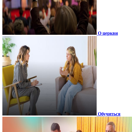
О церкви
Обучиться