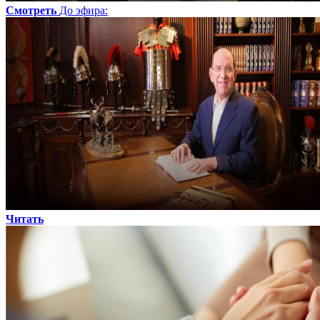
Смотреть
До эфира
:
Читать