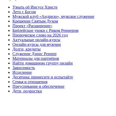
Узнать об Иисусе Христе
Лето с Богом
Мужской клуб «Андризо», мужское служение
Крещение Святым Духом
Проект «Расширение»
Библейские уроки с Риком Реннером
Пророческое слово на 2026 год
Актуальные онлайн-курсы
Онлайн-курсы для мужчин
Долги, кредиты
Служение Дэнис Реннер
Материалы для партнёров
Найти домашнюю группу онлайн
Зависимость
Исцеление
Десятина: принесите и испытайте
Семья и отношения
Преуспевание и обеспечение
Дети, подростки