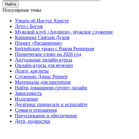
Найти
Популярные темы
Узнать об Иисусе Христе
Лето с Богом
Мужской клуб «Андризо», мужское служение
Крещение Святым Духом
Проект «Расширение»
Библейские уроки с Риком Реннером
Пророческое слово на 2026 год
Актуальные онлайн-курсы
Онлайн-курсы для мужчин
Долги, кредиты
Служение Дэнис Реннер
Материалы для партнёров
Найти домашнюю группу онлайн
Зависимость
Исцеление
Десятина: принесите и испытайте
Семья и отношения
Преуспевание и обеспечение
Дети, подростки