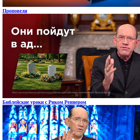
Проповеди
Библейские уроки с Риком Реннером