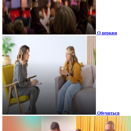
О церкви
Обучиться