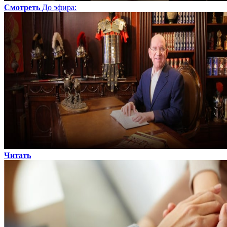
Смотреть
До эфира
:
Читать