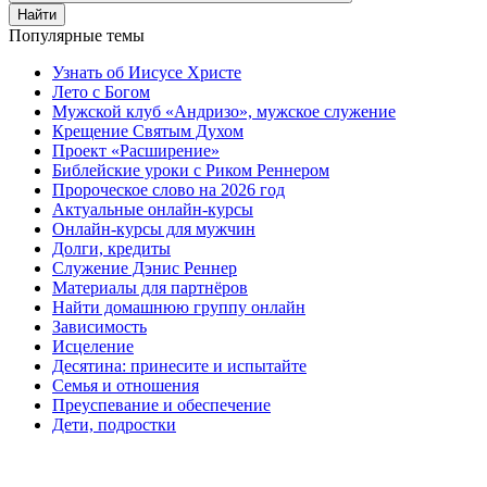
Найти
Популярные темы
Узнать об Иисусе Христе
Лето с Богом
Мужской клуб «Андризо», мужское служение
Крещение Святым Духом
Проект «Расширение»
Библейские уроки с Риком Реннером
Пророческое слово на 2026 год
Актуальные онлайн-курсы
Онлайн-курсы для мужчин
Долги, кредиты
Служение Дэнис Реннер
Материалы для партнёров
Найти домашнюю группу онлайн
Зависимость
Исцеление
Десятина: принесите и испытайте
Семья и отношения
Преуспевание и обеспечение
Дети, подростки