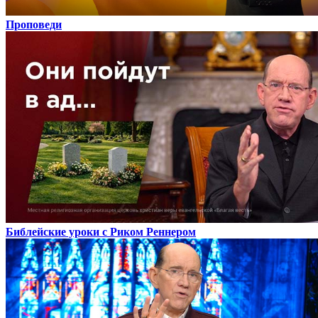
Проповеди
Библейские уроки с Риком Реннером