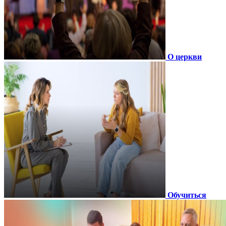
О церкви
Обучиться