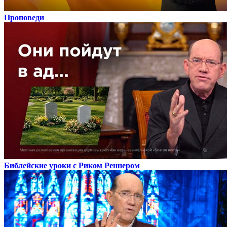
Проповеди
Библейские уроки с Риком Реннером