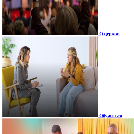
О церкви
Обучиться