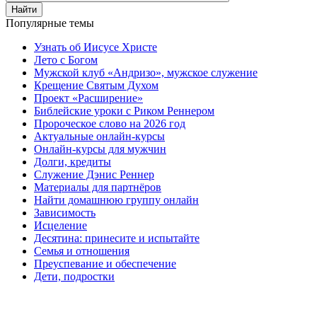
Найти
Популярные темы
Узнать об Иисусе Христе
Лето с Богом
Мужской клуб «Андризо», мужское служение
Крещение Святым Духом
Проект «Расширение»
Библейские уроки с Риком Реннером
Пророческое слово на 2026 год
Актуальные онлайн-курсы
Онлайн-курсы для мужчин
Долги, кредиты
Служение Дэнис Реннер
Материалы для партнёров
Найти домашнюю группу онлайн
Зависимость
Исцеление
Десятина: принесите и испытайте
Семья и отношения
Преуспевание и обеспечение
Дети, подростки