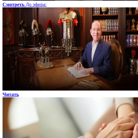
Смотреть
До эфира
:
Читать