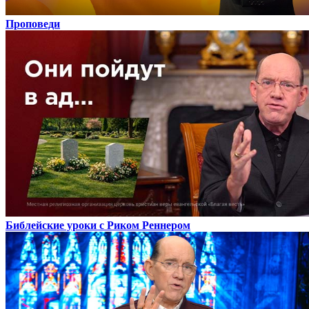
Проповеди
Библейские уроки с Риком Реннером