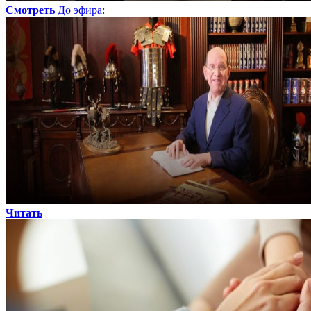
Смотреть
До эфира
:
Читать