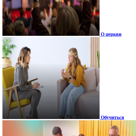
О церкви
Обучиться