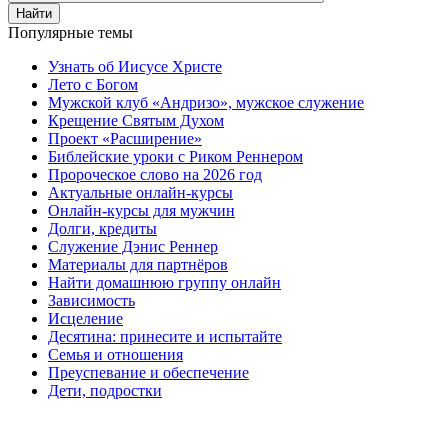
Найти
Популярные темы
Узнать об Иисусе Христе
Лето с Богом
Мужской клуб «Андризо», мужское служение
Крещение Святым Духом
Проект «Расширение»
Библейские уроки с Риком Реннером
Пророческое слово на 2026 год
Актуальные онлайн-курсы
Онлайн-курсы для мужчин
Долги, кредиты
Служение Дэнис Реннер
Материалы для партнёров
Найти домашнюю группу онлайн
Зависимость
Исцеление
Десятина: принесите и испытайте
Семья и отношения
Преуспевание и обеспечение
Дети, подростки