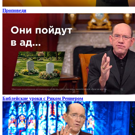
Проповеди
Библейские уроки с Риком Реннером