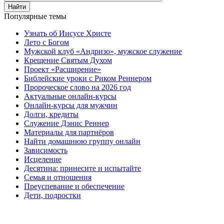
Найти
Популярные темы
Узнать об Иисусе Христе
Лето с Богом
Мужской клуб «Андризо», мужское служение
Крещение Святым Духом
Проект «Расширение»
Библейские уроки с Риком Реннером
Пророческое слово на 2026 год
Актуальные онлайн-курсы
Онлайн-курсы для мужчин
Долги, кредиты
Служение Дэнис Реннер
Материалы для партнёров
Найти домашнюю группу онлайн
Зависимость
Исцеление
Десятина: принесите и испытайте
Семья и отношения
Преуспевание и обеспечение
Дети, подростки