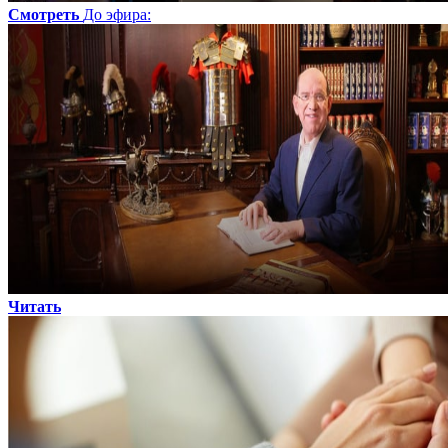
Смотреть
До эфира
:
Читать