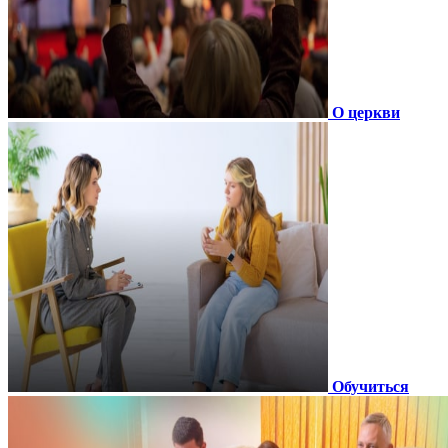
О церкви
Обучиться