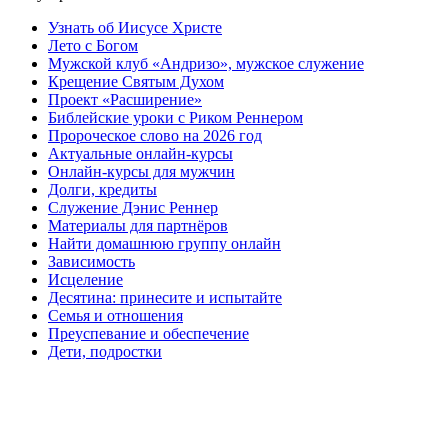
Узнать об Иисусе Христе
Лето с Богом
Мужской клуб «Андризо», мужское служение
Крещение Святым Духом
Проект «Расширение»
Библейские уроки с Риком Реннером
Пророческое слово на 2026 год
Актуальные онлайн-курсы
Онлайн-курсы для мужчин
Долги, кредиты
Служение Дэнис Реннер
Материалы для партнёров
Найти домашнюю группу онлайн
Зависимость
Исцеление
Десятина: принесите и испытайте
Семья и отношения
Преуспевание и обеспечение
Дети, подростки