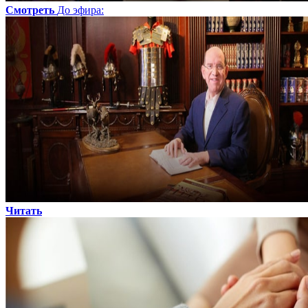
Смотреть
До эфира
:
Читать