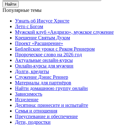
Найти
Популярные темы
Узнать об Иисусе Христе
Лето с Богом
Мужской клуб «Андризо», мужское служение
Крещение Святым Духом
Проект «Расширение»
Библейские уроки с Риком Реннером
Пророческое слово на 2026 год
Актуальные онлайн-курсы
Онлайн-курсы для мужчин
Долги, кредиты
Служение Дэнис Реннер
Материалы для партнёров
Найти домашнюю группу онлайн
Зависимость
Исцеление
Десятина: принесите и испытайте
Семья и отношения
Преуспевание и обеспечение
Дети, подростки