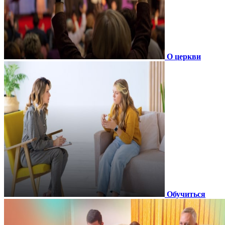
О церкви
Обучиться