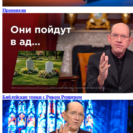
Проповеди
Библейские уроки с Риком Реннером