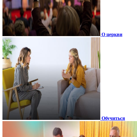
О церкви
Обучиться