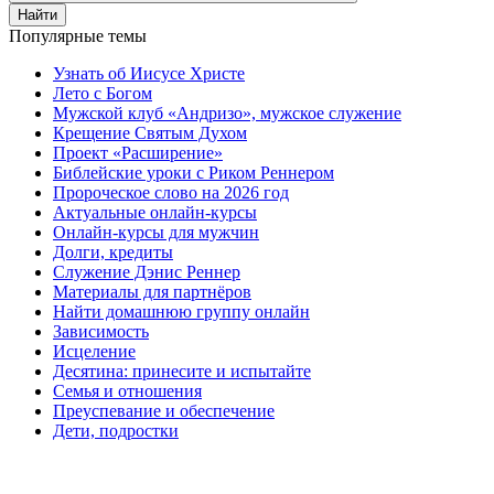
Найти
Популярные темы
Узнать об Иисусе Христе
Лето с Богом
Мужской клуб «Андризо», мужское служение
Крещение Святым Духом
Проект «Расширение»
Библейские уроки с Риком Реннером
Пророческое слово на 2026 год
Актуальные онлайн-курсы
Онлайн-курсы для мужчин
Долги, кредиты
Служение Дэнис Реннер
Материалы для партнёров
Найти домашнюю группу онлайн
Зависимость
Исцеление
Десятина: принесите и испытайте
Семья и отношения
Преуспевание и обеспечение
Дети, подростки