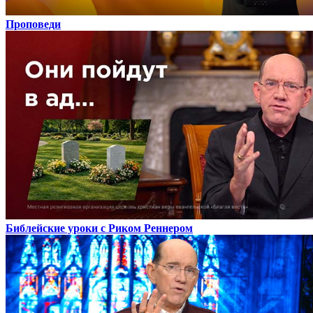
Проповеди
Библейские уроки с Риком Реннером