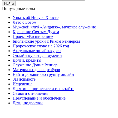
Найти
Популярные темы
Узнать об Иисусе Христе
Лето с Богом
Мужской клуб «Андризо», мужское служение
Крещение Святым Духом
Проект «Расширение»
Библейские уроки с Риком Реннером
Пророческое слово на 2026 год
Актуальные онлайн-курсы
Онлайн-курсы для мужчин
Долги, кредиты
Служение Дэнис Реннер
Материалы для партнёров
Найти домашнюю группу онлайн
Зависимость
Исцеление
Десятина: принесите и испытайте
Семья и отношения
Преуспевание и обеспечение
Дети, подростки