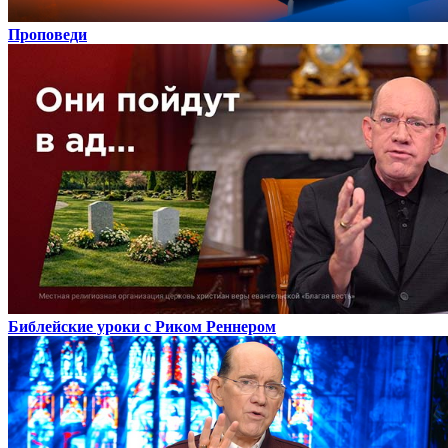
Проповеди
Библейские уроки с Риком Реннером