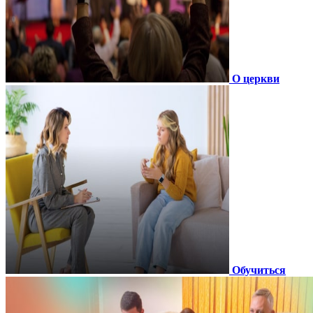
О церкви
Обучиться