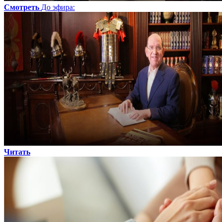
Смотреть
До эфира
:
Читать