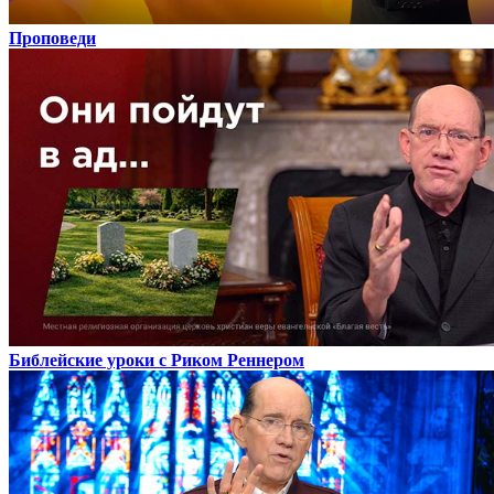
Проповеди
Библейские уроки с Риком Реннером