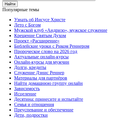
Найти
Популярные темы
Узнать об Иисусе Христе
Лето с Богом
Мужской клуб «Андризо», мужское служение
Крещение Святым Духом
Проект «Расширение»
Библейские уроки с Риком Реннером
Пророческое слово на 2026 год
Актуальные онлайн-курсы
Онлайн-курсы для мужчин
Долги, кредиты
Служение Дэнис Реннер
Материалы для партнёров
Найти домашнюю группу онлайн
Зависимость
Исцеление
Десятина: принесите и испытайте
Семья и отношения
Преуспевание и обеспечение
Дети, подростки