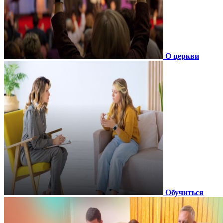
О церкви
Обучиться