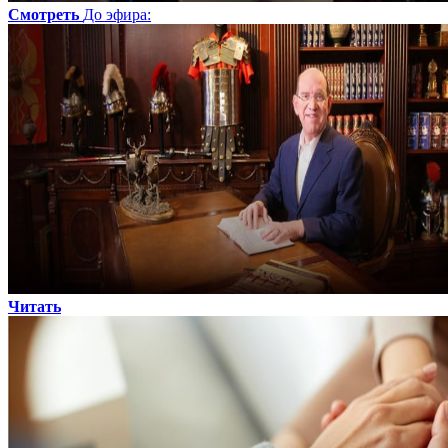
Смотреть
До эфира
:
Читать