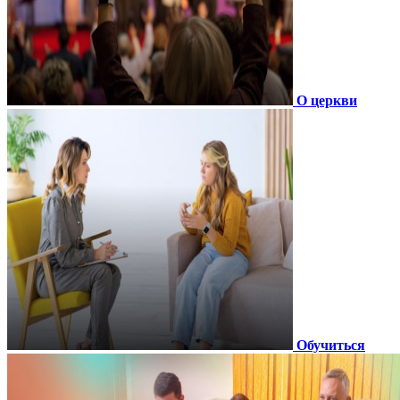
О церкви
Обучиться