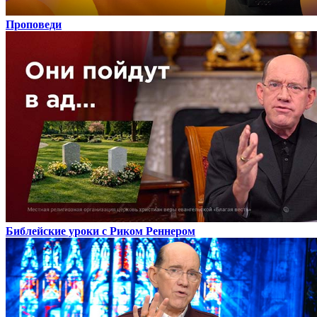
Проповеди
Библейские уроки с Риком Реннером