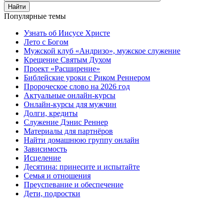
Найти
Популярные темы
Узнать об Иисусе Христе
Лето с Богом
Мужской клуб «Андризо», мужское служение
Крещение Святым Духом
Проект «Расширение»
Библейские уроки с Риком Реннером
Пророческое слово на 2026 год
Актуальные онлайн-курсы
Онлайн-курсы для мужчин
Долги, кредиты
Служение Дэнис Реннер
Материалы для партнёров
Найти домашнюю группу онлайн
Зависимость
Исцеление
Десятина: принесите и испытайте
Семья и отношения
Преуспевание и обеспечение
Дети, подростки