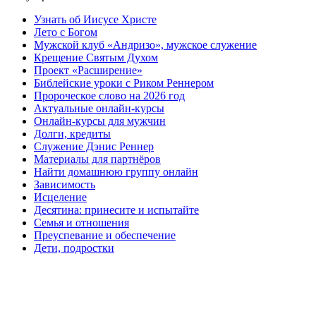
Узнать об Иисусе Христе
Лето с Богом
Мужской клуб «Андризо», мужское служение
Крещение Святым Духом
Проект «Расширение»
Библейские уроки с Риком Реннером
Пророческое слово на 2026 год
Актуальные онлайн-курсы
Онлайн-курсы для мужчин
Долги, кредиты
Служение Дэнис Реннер
Материалы для партнёров
Найти домашнюю группу онлайн
Зависимость
Исцеление
Десятина: принесите и испытайте
Семья и отношения
Преуспевание и обеспечение
Дети, подростки