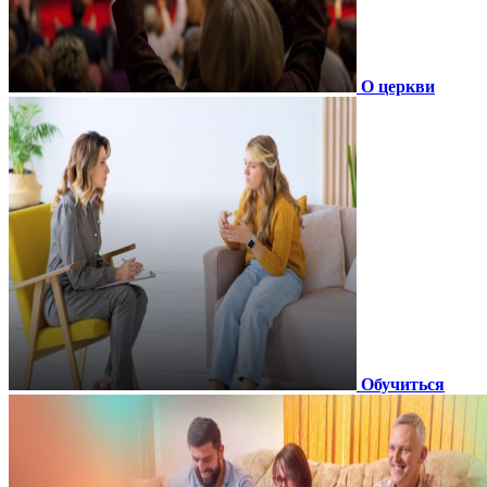
О церкви
Обучиться