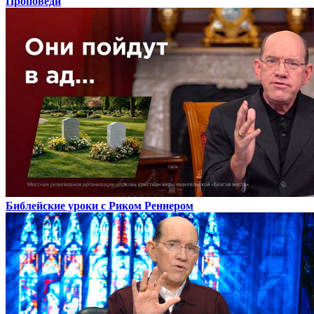
Проповеди
Библейские уроки с Риком Реннером