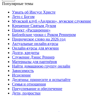
Популярные темы
Узнать об Иисусе Христе
Лето с Богом
Мужской клуб «Андризо», мужское служение
Крещение Святым Духом
Проект «Расширение»
Библейские уроки с Риком Реннером
Пророческое слово на 2026 год
Актуальные онлайн-курсы
Онлайн-курсы для мужчин
Долги, кредиты
Служение Дэнис Реннер
Материалы для партнёров
Найти домашнюю группу онлайн
Зависимость
Исцеление
Десятина: принесите и испытайте
Семья и отношения
Преуспевание и обеспечение
Дети, подростки