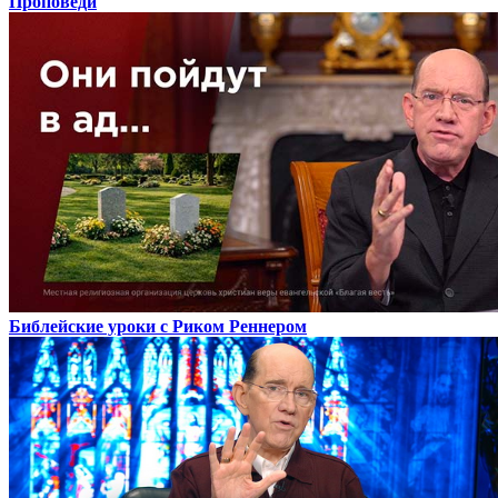
Проповеди
Библейские уроки с Риком Реннером