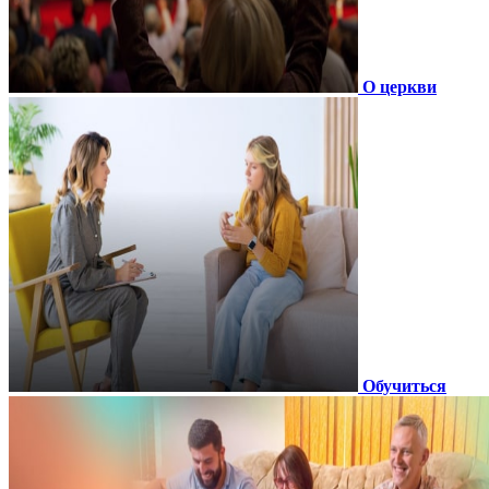
О церкви
Обучиться