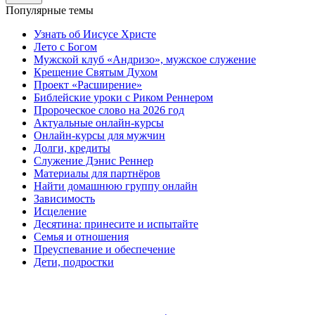
Популярные темы
Узнать об Иисусе Христе
Лето с Богом
Мужской клуб «Андризо», мужское служение
Крещение Святым Духом
Проект «Расширение»
Библейские уроки с Риком Реннером
Пророческое слово на 2026 год
Актуальные онлайн-курсы
Онлайн-курсы для мужчин
Долги, кредиты
Служение Дэнис Реннер
Материалы для партнёров
Найти домашнюю группу онлайн
Зависимость
Исцеление
Десятина: принесите и испытайте
Семья и отношения
Преуспевание и обеспечение
Дети, подростки