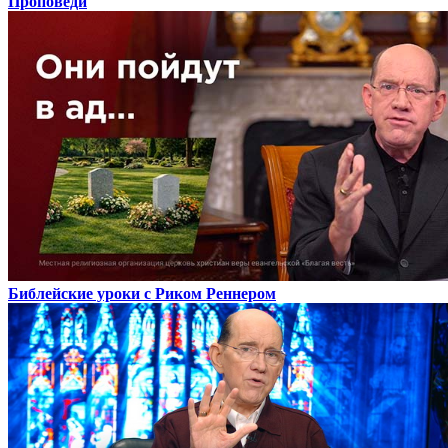
Проповеди
Библейские уроки с Риком Реннером