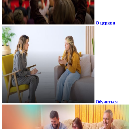
О церкви
Обучиться