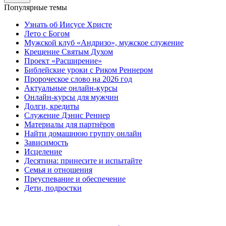
Популярные темы
Узнать об Иисусе Христе
Лето с Богом
Мужской клуб «Андризо», мужское служение
Крещение Святым Духом
Проект «Расширение»
Библейские уроки с Риком Реннером
Пророческое слово на 2026 год
Актуальные онлайн-курсы
Онлайн-курсы для мужчин
Долги, кредиты
Служение Дэнис Реннер
Материалы для партнёров
Найти домашнюю группу онлайн
Зависимость
Исцеление
Десятина: принесите и испытайте
Семья и отношения
Преуспевание и обеспечение
Дети, подростки